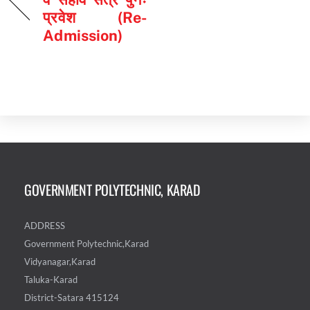
प्रवेश (Re-
Admission)
GOVERNMENT POLYTECHNIC, KARAD
ADDRESS
Government Polytechnic,Karad
Vidyanagar,Karad
Taluka-Karad
District-Satara 415124