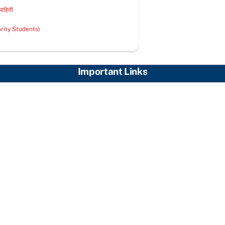
माहिती
nority Students)
Important Links