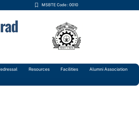
MSBTE Code : 0010
rad
Redressal
Resources
Facilities
Alumni Association