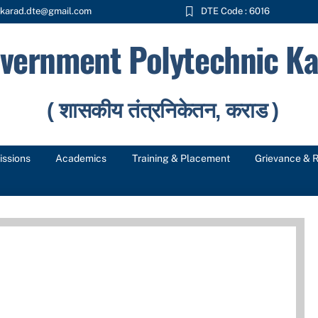
karad.dte@gmail.com
DTE Code : 6016
vernment Polytechnic Ka
( शासकीय तंत्रनिकेतन, कराड )
ssions
Academics
Training & Placement
Grievance & 