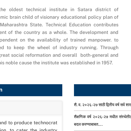
e oldest technical institute in Satara district of
mic brain child of visionary educational policy plan of
f Maharashtra State. Technical Education contributes
ment of the country as a whole. The development and
dependent on the availability of trained manpower. to
ded to keep the wheel of industry running. Through
reat social reformation and overall both-general and
his noble cause the institute was established in 1957.
n
शै. व. २०२६-२७ साठी द्वितीय वर्ष सर्व 
शैक्षणिक वर्ष २०२६-२७ मधील संस्थेतील वि
 and to produce technocrat
बदल करण्याबाबत….
ion, to cater the industry