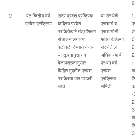
6
2
थेट व्दितीय वर्ष
सदर प्रवेश प्रक्रिया
या संस्थेचे
1
प्रवेश प्रक्रिया
केंद्रिय प्रवेश
प्राचार्य व
प
प्रकियेव्दारे तंत्रशिक्षण
प्राचार्यानी
त
संचालनालयाच्या
गठीत केलेल्या
0
वेळोवळी देण्यात येणा-
संस्थेतील
2
या सूचनानुसार व
अधिका-यांची
2
वेळापत्रकानुसार
प्रथम वर्ष
:
विहित मुदतीत प्रवेश
प्रवेश
म
प्रक्रिया पार पाडली
प्रक्रिया
श
जाते
समिती.
क
-
2
3
म
श
3