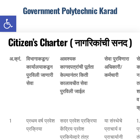
Skip
Government Polytechnic Karad
to
Open toolbar
content
Menu
Citizen’s Charter ( नागरिकांची सनद )
अ.क्रं.
विभागाकडून/
आवश्यक
सेवा पुरविणारा
स
कार्यालयाकडून
कागदपत्रांची पूर्तता
अधिकारी/
क
पुरविली जाणारी
केल्यानंतर किती
कर्मचारी
न
सेवा
कालावधीत सेवा
त
पुरविली जाईल
श
व 
क
1
प्रथम वर्ष प्रवेश
सदर प्रवेश प्रक्रिया
या संस्थेचे
1
प्रक्रिया
केंद्रिय प्रवेश
प्राचार्य व
प
प्रकियेव्दारे तंत्र
प्राचार्यानी
त