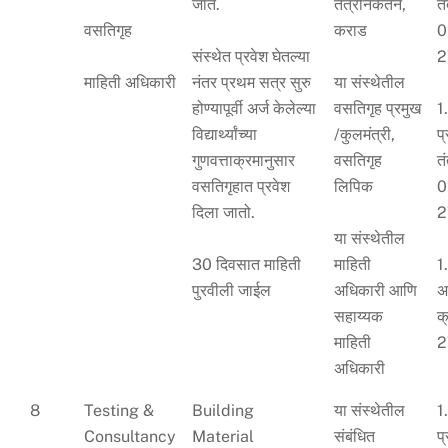
जाते.
तंत्रनिकेतन,
त
वसतिगृह
कराड
0
संस्थेत प्रवेश घेतल्या
2
माहिती अधिकारी
नंतर प्रथम सत्र सुरु
या संस्थेतील
होण्यापूर्वी अर्ज केलेल्या
वसतिगृह प्रमुख
1
विद्यार्थ्यांच्या
/कुलमंत्री,
प
गुणवत्ताक्रमानुसार
वसतिगृह
त
वसतिगृहात प्रवेश
लिपिक
0
दिला जातो.
2
या संस्थेतील
30 दिवसात माहिती
माहिती
1
पुरवीली जाईल
अधिकारी आणि
अ
सहाय्यक
क
माहिती
2
अधिकारी
8
Testing &
Building
या संस्थेतील
1
Consultancy
Material
संबंधित
प