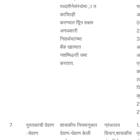
पध्दतीनेसंस्थेमार्ा त
स
कायािाही
अ
करण्यात येिून सक्षम
0
अनधकारी
2
निद्यर्थयाांच्या
3
बँक खात्यात
अ
नशष्यिéत्ती जमा
अ
करतात.
प
क
(
जि
क
2
2
7
पुस्तकांची देवाण
शासकीय नियमानुसार
ग्रंथालय
1
- घेवाण
देवाण-घेवाण केली
विभाग,शासकीय
प