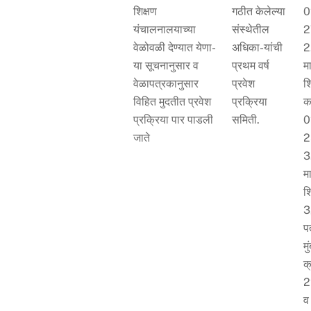
शिक्षण
गठीत केलेल्या
0
यंचालनालयाच्या
संस्थेतील
2
वेळोवळी देण्यात येणा-
अधिका-यांची
2
या सूचनानुसार व
प्रथम वर्ष
म
वेळापत्रकानुसार
प्रवेश
श
विहित मुदतीत प्रवेश
प्रक्रिया
का
प्रक्रिया पार पाडली
समिती.
0
जाते
2
3
म
श
3
प
मु
क
2
व