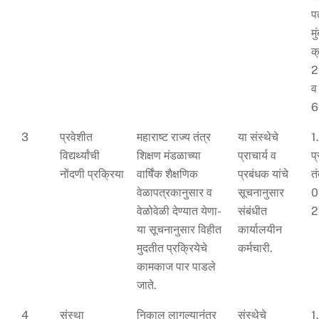
प
मु
क
2
व
6
3
प्रवेशीत
महाराष्ट राज्य तंत्र
या संस्थेचे
1
विद्यर्थ्यांची
शिक्षण मंडळाच्या
प्राचार्य व
प
नोंदणी प्रक्रिया
वार्षिंक शैक्षणिक
प्रबंधक यांचे
त
वेळापत्रकानुसार व
सूचनानुसार
0
वेळोवेळी देण्यात येणा-
संबंधीत
2
या सूचनानुसार विहीत
कार्यालयीन
मुदतीत प्रक्रियेचे
कर्मचारी.
कामकाज पार पाडले
जाते.
4
संस्था
निकाल लागल्यानंतर
संस्थेचे
1