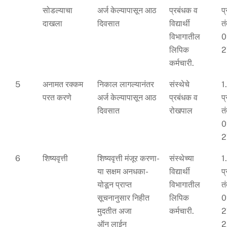
सोडल्याचा
अर्ज केल्यापासून आठ
प्रबंधक व
प
दाखला
दिवसात
विद्यार्थी
त
विभागातील
0
लिपिक
2
कर्मचारी.
5
अनामत रक्कम
निकाल लागल्यानंतर
संस्थेचे
1
परत करणे
अर्ज केल्यापासून आठ
प्रबंधक व
प
दिवसात
रोखपाल
त
0
2
6
शिष्यवृत्ती
शिष्यवृत्ती मंजूर करणा-
संस्थेच्या
1
या सक्षम अनधका-
विद्यार्थी
प
योडून प्राप्त
विभागातील
त
सूचनानुसार निहीत
लिपिक
0
मुदतीत अजा
कर्मचारी.
2
ऑन लाईन
2