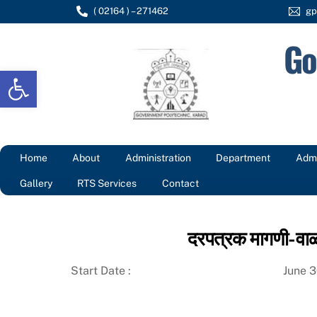
Skip
( 02164 ) – 271462
gp
to
Go
content
Open toolbar
Home
About
Administration
Department
Admi
Gallery
RTS Services
Contact
दरपत्रक मागणी-वाळ
Start Date :
June 